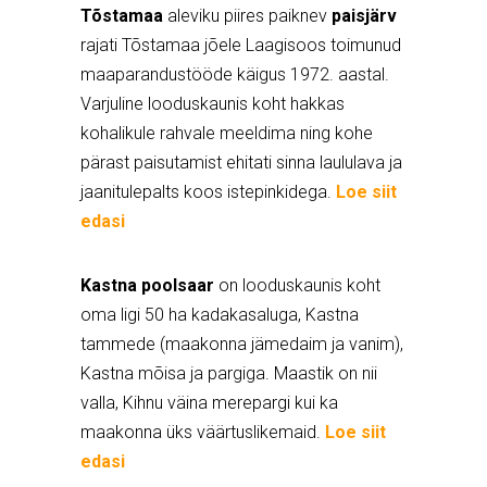
Tõstamaa
aleviku piires paiknev
paisjärv
rajati Tõstamaa jõele Laagisoos toimunud
maaparandustööde käigus 1972. aastal.
Varjuline looduskaunis koht hakkas
kohalikule rahvale meeldima ning kohe
pärast paisutamist ehitati sinna laululava ja
jaanitulepalts koos istepinkidega.
Loe siit
edasi
Kastna poolsaar
on looduskaunis koht
oma ligi 50 ha kadakasaluga, Kastna
tammede (maakonna jämedaim ja vanim),
Kastna mõisa ja pargiga. Maastik on nii
valla, Kihnu väina merepargi kui ka
maakonna üks väärtuslikemaid.
Loe siit
edasi