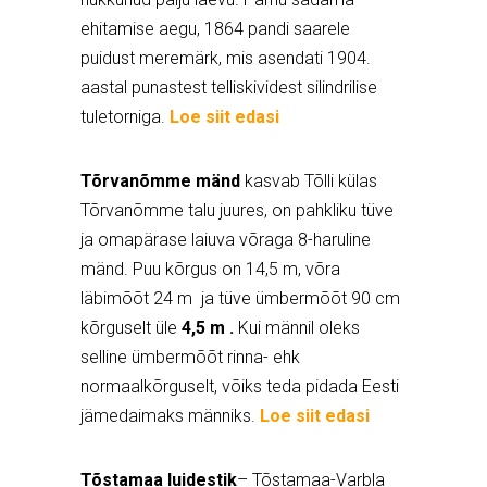
ehitamise aegu, 1864 pandi saarele
puidust meremärk, mis asendati 1904.
aastal punastest telliskividest silindrilise
tuletorniga.
Loe siit edasi
Tõrvanõmme mänd
kasvab Tõlli külas
Tõrvanõmme talu juures, on pahkliku tüve
ja omapärase laiuva võraga 8-haruline
mänd. Puu kõrgus on 14,5 m, võra
läbimõõt 24 m ja tüve ümbermõõt 90 cm
kõrguselt üle
4,5 m .
Kui männil oleks
selline ümbermõõt rinna- ehk
normaalkõrguselt, võiks teda pidada Eesti
jämedaimaks männiks.
Loe siit edasi
Tõstamaa luidestik
– Tõstamaa-Varbla