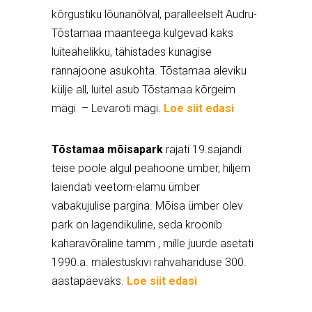
kõrgustiku lõunanõlval, paralleelselt Audru-
Tõstamaa maanteega kulgevad kaks
luiteahelikku, tähistades kunagise
rannajoone asukohta. Tõstamaa aleviku
külje all, luitel asub Tõstamaa kõrgeim
mägi – Levaroti mägi.
Loe siit edasi
Tõstamaa mõisapark
rajati 19.sajandi
teise poole algul peahoone ümber, hiljem
laiendati veetorn-elamu ümber
vabakujulise pargina. Mõisa ümber olev
park on lagendikuline, seda kroonib
kaharavõraline tamm , mille juurde asetati
1990.a.
mälestuskivi rahvahariduse 300.
aastapäevaks.
Loe siit edasi