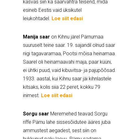
kasvas siin ka saarvahtra teisend, mida
esineb Eestis vaid üksikutel
leiukohtadel.
Loe siit edasi
Manija saar
on Kihnu järel Pärnumaa
suuruselt teine saar. 19. sajandil olnud saar
riigi tagavaramaa, Pootsi mõisa heinamaa.
Saarel oli heinamaavahi maja, paar küüni,
ei ühtki puud, vaid kibuvitsa- ja pajupõõsad.
1933. aastal, kui Kihnu saar jäi kihnlastele
kitsaks, kolis siia 22 peret, kokku 79
inimest.
Loe siit edasi
Sorgu saar
Meremehed teavad Sorgu
riffe Pärnu lahe sissesõidutee ääres juba
ammustest aegadest, sest siin on
hukkunud palju laevu. Pärnu sadama