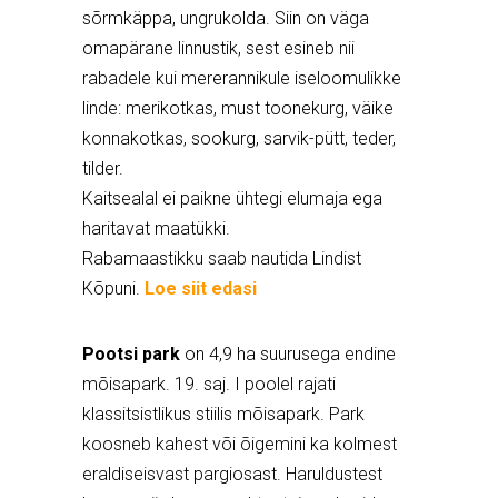
sõrmkäppa, ungrukolda. Siin on väga
omapärane linnustik, sest esineb nii
rabadele kui mererannikule iseloomulikke
linde: merikotkas, must toonekurg, väike
konnakotkas, sookurg, sarvik-pütt, teder,
tilder.
Kaitsealal ei paikne ühtegi elumaja ega
haritavat maatükki.
Rabamaastikku saab nautida Lindist
Kõpuni.
Loe siit edasi
Pootsi park
on 4,9 ha suurusega endine
mõisapark. 19. saj. I poolel rajati
klassitsistlikus stiilis mõisapark. Park
koosneb kahest või õigemini ka kolmest
eraldiseisvast pargiosast. H
aruldustest