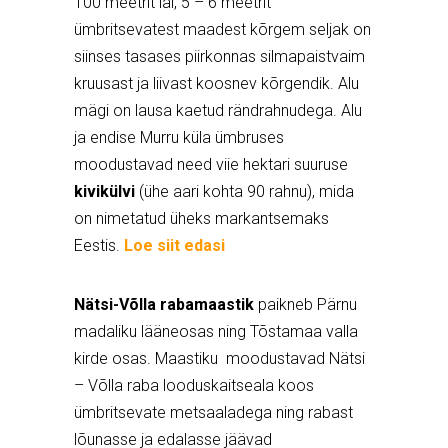
100 meetrit lai, 5 – 6 meetrit
ümbritsevatest maadest kõrgem seljak on
siinses tasases piirkonnas silmapaistvaim
kruusast ja liivast koosnev kõrgendik. Alu
mägi on lausa kaetud rändrahnudega. Alu
ja endise Murru küla ümbruses
moodustavad need viie hektari suuruse
kivikülvi
(ühe aari kohta 90 rahnu), mida
on nimetatud üheks markantsemaks
Eestis.
Loe siit edasi
Nätsi-Võlla rabamaastik
paikneb Pärnu
madaliku lääneosas ning Tõstamaa valla
kirde osas. Maastiku moodustavad Nätsi
– Võlla raba looduskaitseala koos
ümbritsevate metsaaladega ning rabast
lõunasse ja edalasse jäävad