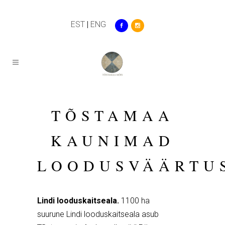
EST
|
ENG
TÕSTAMAA
KAUNIMAD
LOODUSVÄÄRTU
L
indi looduskaitseala.
1100 ha
suurune Lindi looduskaitseala asub