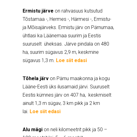
Ermistu järve
on rahvasuus kutsutud
Tõstamaa -, Hermes -, Härmesi -, Ermistu-
ja Mõisajärveks. Ermistu järv on Pärnumaa,
ühtlasi ka Läänemaa suurim ja Eestis
suuruselt üheksas. Järve pindala on 480
ha, suurim sügavus 2,9 m, keskmine
sügavus 1,3 m.
Loe siit edasi
Tõhela järv
on Pärnu maakonna ja kogu
Lääne-Eesti üks ilusamaid järvi. Suuruselt
Eestis kümnes järv on 407 ha, keskmiselt
ainult 1,3 m sügav, 3 km pikk ja 2 km
lai.
Loe siit edasi
Alu mägi
on neli kilomeetrit pikk ja 50 –