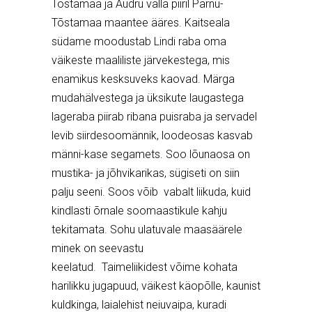
Tõstamaa ja Audru valla piiril Pärnu-
Tõstamaa maantee ääres. Kaitseala
südame moodustab Lindi raba oma
väikeste maaliliste järvekestega, mis
enamikus kesksuveks kaovad. Märga
mudahälvestega ja üksikute laugastega
lageraba piirab ribana puisraba ja servadel
levib siirdesoomännik, loodeosas kasvab
männi-kase segamets. Soo lõunaosa on
mustika- ja jõhvikarikas, sügiseti on siin
palju seeni. Soos võib vabalt liikuda, kuid
kindlasti õrnale soomaastikule kahju
tekitamata. Sohu ulatuvale maasäärele
minek on seevastu
keelatud. Taimeliikidest võime kohata
harilikku jugapuud, väikest käopõlle, kaunist
kuldkinga, laialehist neiuvaipa, kuradi