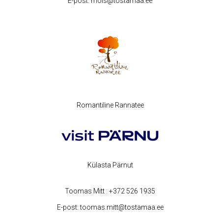
E-post:
mois@tostamaa.ee
Romantiline Rannatee
Külasta Pärnut
Toomas Mitt :
+372 526 1935
E-post:
toomas.mitt@tostamaa.ee