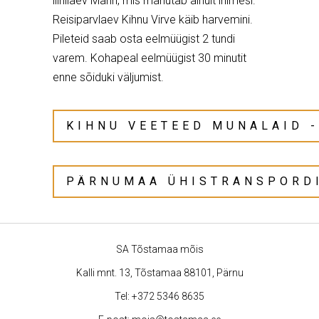
liinilaev Mann, mis mahutab ainult inimesi.
Reisiparvlaev Kihnu Virve käib harvemini.
Pileteid saab osta eelmüügist 2 tundi
varem. Kohapeal eelmüügist 30 minutit
enne sõiduki väljumist.
KIHNU VEETEED MUNALAID -
PÄRNUMAA ÜHISTRANSPORDI
SA Tõstamaa mõis
Kalli mnt. 13, Tõstamaa 88101, Pärnu
Tel:
+372 5346 8635