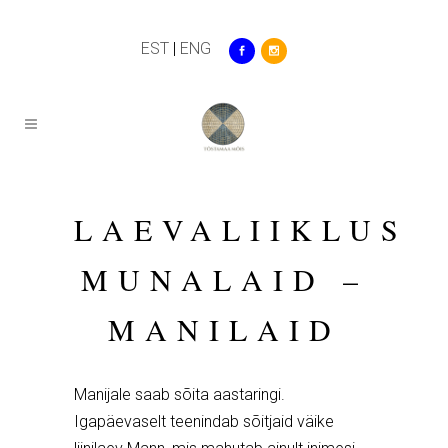
EST
|
ENG
LAEVALIIKLUS
MUNALAID –
MANILAID
Manijale saab sõita aastaringi.
Igapäevaselt teenindab sõitjaid väike