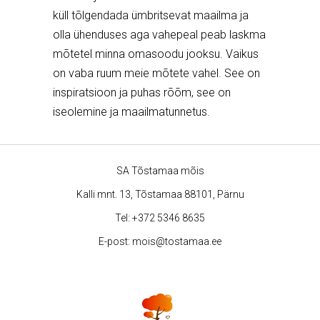
küll tõlgendada ümbritsevat maailma ja
olla ühenduses aga vahepeal peab laskma
mõtetel minna omasoodu jooksu. Vaikus
on vaba ruum meie mõtete vahel. See on
inspiratsioon ja puhas rõõm, see on
iseolemine ja maailmatunnetus.
SA Tõstamaa mõis
Kalli mnt. 13, Tõstamaa 88101, Pärnu
Tel:
+372 5346 8635
E-post:
mois@tostamaa.ee