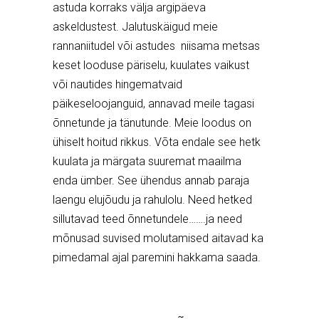
astuda korraks välja argipäeva
askeldustest. Jalutuskäigud meie
rannaniitudel või astudes niisama metsas
keset looduse päriselu, kuulates vaikust
või nautides hingematvaid
päikeseloojanguid, annavad meile tagasi
õnnetunde ja tänutunde. Meie loodus on
ühiselt hoitud rikkus. Võta endale see hetk
kuulata ja märgata suuremat maailma
enda ümber. See ühendus annab paraja
laengu elujõudu ja rahulolu. Need hetked
sillutavad teed õnnetundele…….ja need
mõnusad suvised molutamised aitavad ka
pimedamal ajal paremini hakkama saada.