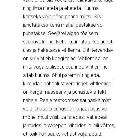
ning ilma riieteta ja eheteta. Kuuma
kaitseks võib pähe panna mütsi. Siis
jahutatakse keha maha, pestakse või
puhatakse. Seejärel algab tõsisem
saunavõtmine. Keha kuumutatakse uuesti
üles ja hakatakse vihtlema. Eriti tervendav
on kui vihtleb keegi teine. Vihtlemisel on
mitu väga oluliset ülesannet. Vihtlemine
aitab kuumal õhul paremini ringleda,
kiirendab nahaalust vereringet, vihtlemisel
on kerge masseeriv ja puhastav effekt
nahale. Peale testkordset saunaskäimist
võib jahutada ennast tiigis, jääaugus või
mõnel muul viisil. Ja nii edasi, vahepeal
jahtudes ja vahepeal viheldes ja leili võttes,
et kõik kuri saaks kehast välja aetud.