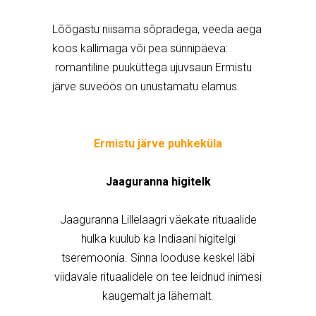
Lõõgastu niisama sõpradega, veeda aega
koos kallimaga või pea sünnipäeva:
romantiline puuküttega ujuvsaun Ermistu
järve suveöös on unustamatu elamus.
Ermistu järve puhkeküla
Jaaguranna higitelk
Jaaguranna Lillelaagri väekate rituaalide
hulka kuulub ka Indiaani higitelgi
tseremoonia. Sinna looduse keskel läbi
viidavale rituaalidele on tee leidnud inimesi
kaugemalt ja lähemalt.