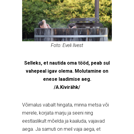
Foto: Eveli Ilvest
Selleks, et nautida oma tööd, peab sul
vahepeal igav olema. Molutamine on
enese laadimise aeg.
/A.Kivirähk/
Võimalus vabalt hingata, minna metsa või
merele, korjata marju ja seeni ning
eestlaslikult mõelda ja kaaluda, vajavad
aega. Ja samuti on meil vaja aega, et