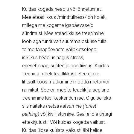
Kuidas kogeda heaolu või õnnetunnet.
Meeleteadlikkus /mindfullness/ on hoiak,
millega me kogeme igapäevaseid
sündmusi. Meeleteadlikkuse treenimine
loob aga tunduvalt suurema oskuse tulla
toime tänapäevaste väljakutsetega
isiklikus heaolus nagus stress,
enesehinnag, suhted ja positiivsus. Kuidas
treenida meeleteadlikkust. See ei ole
lihtsalt koos matkamine mööda metsi või
rannikut. See on meelte teadlik ja aeglane
treenimine läbi keskendumise. Olgu selleks
siis näiteks
metsa katsumine (forest
bathing)
või kivil istumine. Seal ei ole ühtegi
ettekirjutust. Või kuidas kogeda vaikust.
Kuidas üldse kuulata vaikust läbi helide.