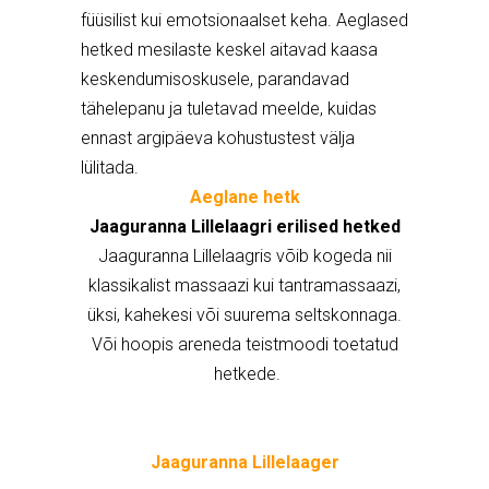
füüsilist kui emotsionaalset keha. Aeglased
hetked mesilaste keskel aitavad kaasa
keskendumisoskusele, parandavad
tähelepanu ja tuletavad meelde, kuidas
ennast argipäeva kohustustest välja
lülitada.
Aeglane hetk
Jaaguranna Lillelaagri erilised hetked
Jaaguranna Lillelaagris võib kogeda nii
klassikalist massaazi kui tantramassaazi,
üksi, kahekesi või suurema seltskonnaga.
Või hoopis areneda teistmoodi toetatud
hetkede.
Jaaguranna Lillelaager