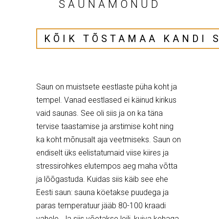
SAUNAMÕNUD
KÕIK TÕSTAMAA KANDI 
Saun on muistsete eestlaste püha koht ja
tempel. Vanad eestlased ei käinud kirikus
vaid saunas. See oli siis ja on ka täna
tervise taastamise ja arstimise koht ning
ka koht mõnusalt aja veetmiseks. Saun on
endiselt üks eelistatumaid viise kiires ja
stressirohkes elutempos aeg maha võtta
ja lõõgastuda. Kuidas siis käib see ehe
Eesti saun: sauna köetakse puudega ja
paras temperatuur jääb 80-100 kraadi
vahele. Ja siis võetakse leili, kuiva kehaga