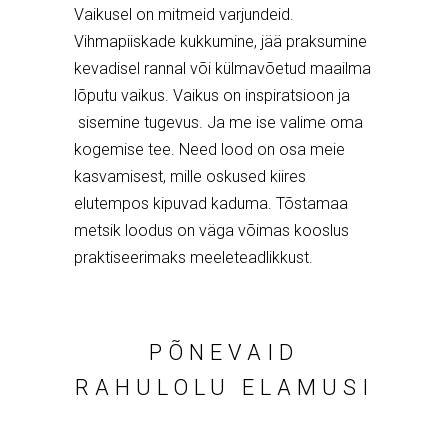
Vaikusel on mitmeid varjundeid.
Vihmapiiskade kukkumine, jää praksumine
kevadisel rannal või külmavõetud maailma
lõputu vaikus. Vaikus on inspiratsioon ja
sisemine tugevus. Ja me ise valime oma
kogemise tee. Need lood on osa meie
kasvamisest, mille oskused kiires
elutempos kipuvad kaduma. Tõstamaa
metsik loodus on väga võimas kooslus
praktiseerimaks meeleteadlikkust.
PÕNEVAID
RAHULOLU ELAMUSI