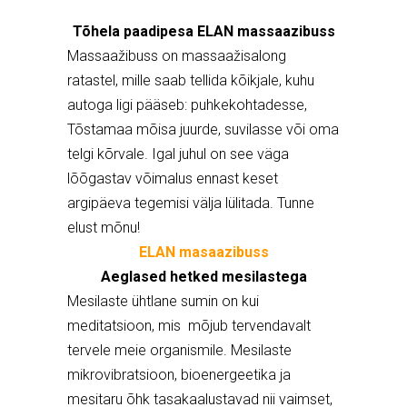
Tõhela paadipesa ELAN massaazibuss
Massaažibuss on massaažisalong
ratastel, mille saab tellida kõikjale, kuhu
autoga ligi pääseb: puhkekohtadesse,
Tõstamaa mõisa juurde, suvilasse või oma
telgi kõrvale. Igal juhul on see väga
lõõgastav võimalus ennast keset
argipäeva tegemisi välja lülitada. Tunne
elust mõnu!
ELAN masaazibuss
Aeglased hetked mesilastega
Mesilaste ühtlane sumin on kui
meditatsioon, mis mõjub tervendavalt
tervele meie organismile. Mesilaste
mikrovibratsioon, bioenergeetika ja
mesitaru õhk tasakaalustavad nii vaimset,