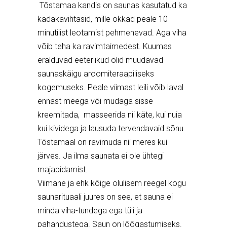
Tõstamaa kandis on saunas kasutatud ka
kadakavihtasid, mille okkad peale 10
minutilist leotamist pehmenevad. Aga viha
võib teha ka ravimtaimedest. Kuumas
eralduvad eeterlikud õlid muudavad
saunaskäigu aroomiteraapiliseks
kogemuseks. Peale viimast leili võib laval
ennast meega või mudaga sisse
kreemitada, masseerida nii käte, kui nuia
kui kividega ja lausuda tervendavaid sõnu.
Tõstamaal on ravimuda nii meres kui
järves. Ja ilma saunata ei ole ühtegi
majapidamist.
Viimane ja ehk kõige olulisem reegel kogu
saunarituaali juures on see, et sauna ei
minda viha-tundega ega tüli ja
pahandustega. Saun on lõõgastumiseks.