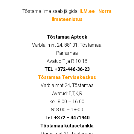
Tõstama ilma saab jälgida:
ILM.ee
Norra
ilmateenistus
Tõstamaa Apteek
Varbla, mnt 24, 88101, Tõstamaa,
Pärnumaa
Avatud T ja R 10-15
TEL +372-446-36-23
Tõstamaa Tervisekeskus
Varbla mnt 24, Tõstamaa
Avatud: E,T,K,R
kell 8.00 – 16.00
N: 8.00 – 18-00
Tel: +372 – 4471940
Tõstamaa kütusetankla
Pärnu mnt 21, Tõstamaa