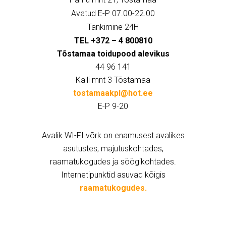
Avatud E-P 07.00-22.00
Tankimine 24H
TEL +372 – 4 800810
Tõstamaa toidupood alevikus
44 96 141
Kalli mnt 3 Tõstamaa
tostamaakpl@hot.ee
E-P 9-20
Avalik WI-FI võrk on enamusest avalikes
asutustes, majutuskohtades,
raamatukogudes ja söögikohtades.
Internetipunktid asuvad kõigis
raamatukogudes.