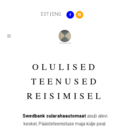
EST
|
ENG
OLULISED
TEENUSED
REISIMISEL
Swedbank sularahaautomaat
asub alevi
keskel, Päästeteenistuse maja külje peal.