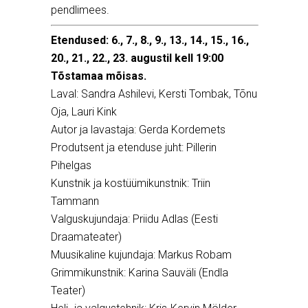
pendlimees.
Etendused: 6., 7., 8., 9., 13., 14., 15., 16.,
20., 21., 22., 23. augustil kell 19:00
Tõstamaa mõisas.
Laval: Sandra Ashilevi, Kersti Tombak, Tõnu
Oja, Lauri Kink
Autor ja lavastaja: Gerda Kordemets
Produtsent ja etenduse juht: Pillerin
Pihelgas
Kunstnik ja kostüümikunstnik: Triin
Tammann
Valguskujundaja: Priidu Adlas (Eesti
Draamateater)
Muusikaline kujundaja: Markus Robam
Grimmikunstnik: Karina Sauväli (Endla
Teater)