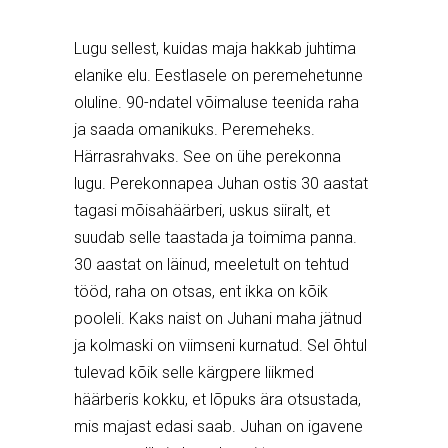
Lugu sellest, kuidas maja hakkab juhtima
elanike elu. Eestlasele on peremehetunne
oluline. 90-ndatel võimaluse teenida raha
ja saada omanikuks. Peremeheks.
Härrasrahvaks. See on ühe perekonna
lugu. Perekonnapea Juhan ostis 30 aastat
tagasi mõisahäärberi, uskus siiralt, et
suudab selle taastada ja toimima panna.
30 aastat on läinud, meeletult on tehtud
tööd, raha on otsas, ent ikka on kõik
pooleli. Kaks naist on Juhani maha jätnud
ja kolmaski on viimseni kurnatud. Sel õhtul
tulevad kõik selle kärgpere liikmed
häärberis kokku, et lõpuks ära otsustada,
mis majast edasi saab. Juhan on igavene