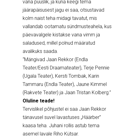
vana puuslik, ja kuna keegi tema
jäärapäisusest jagu ei saa, otsustavad
kolm naist teha midagi tavatut, mis
vallandab ootamatu sündmusteahela, kus
päevavalgele kistakse vana vimm ja
saladused, millel polnud määratud
avalikuks saada.
“Mängivad Jaan Rekkor (Endla
Teater/Eesti Draamateater), Terje Pennie
(Ugala Teater), Kersti Tombak, Karin
Tammaru (Endla Teater), Jaune Kimmel
(Rakvete Teater) ja Jaan Tristan Kolberg.”
Oluline teade!
Tervislikel põhjustel ei saa Jaan Rekkor
tänavusel suvel lavastuses
„Häärber”
kaasa teha. Juhani rollis astub tema
asemel lavale
Riho Kütsar
.