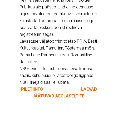
Heli- ja valgustehnik: Kris-Kervin Mölder
Publikualale pääseb tund enne etenduse
algust. Avatud on teatrikohvik, võimalik on
külastada Tõstamaa mõisa muuseumi ja
osa võtta ekskursioonist (eelneva
registreerimisega).
Lavastuse väljatoomist toetab PRIA, Eesti
Kultuurkapital, Pärnu linn, Tõstamaa mõis,
Pärnu Lahe Partnerluskogu, Romantiline
Rannatee.
NB! Etendus toimub mõisa teise korruse
saalis, kuhu puudub ratastooliga ligipääs.
NB! Hilinejaid saali ei lubata.
PILETIINFO
LAEVAD
JÄÄTUVAD AEGLASELT FB