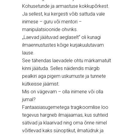
Kohusetunde ja armastuse kokkupõrkest.
Ja sellest, kui kergesti võib sattuda vale
inimese – guru või mentori –
manipulatsioonide ohvriks.
„Laevad jäätuvad aeglaselt“ oli kunagi
ilmaennustustes kõige kurjakuulutavam
lause.
See tähendas laevadele ohtu märkamatult
kinni jäätuda. Selles näidendis märgib
pealkiri aga pigem uskumuste ja tunnete
kütkeisse jäämist.
Mis on vägevam – olla inimene või olla
jumal?
Fantaasiasugemetega tragikoomilise loo
tegevus hargneb ilmajaamas, kus suhteid
sätivad ja klaarivad ning oma õnne nimel
võitlevad kaks sünoptikut, ilmatüdruk ja