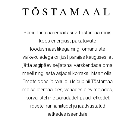
TÕSTAMAAL
Pärnu linna ääremail asuv Tõstamaa mõis
koos energiast pakatavate
loodusmaastikega ning romantiliste
väikeküladega on just parajas kauguses, et
jätta argipäev seljataha, värskendada oma
meeli ning lasta asjadel korraks lihtsalt olla.
Emotsioone ja rahulolu leidub nii Tõstamaa
mõisa laemaalides, vanades alevimajades,
kõrvalistel metsaradadel, paadiretkedel,
iidsetel rannaniitudel ja jäädvustatud
hetkedes iseendale.