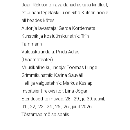
Jaan Rekkor on avaldanud usku ja kindlust,
et Juhani tegelaskuju on Riho Kütsari hoole
all heades kätes.
Autor ja lavastaja: Gerda Kordemets
Kunstnik ja kostüümikunstnik: Triin
Tammann
Valguskujundaja: Priidu Adlas
(Draamateater)
Muusikaline kujundaja: Toomas Lunge
Grimmikunstnik: Karina Sauväli
Heli- ja valgustehnik: Markus Kuslap
Inspitsient-rekvisiitor: Liina Jõgar
Etendused toimuvad: 28., 29., ja 30. juunil;
01., 22,. 23., 24., 25., 26., juulil 2026
Tõstamaa mõisa saalis.