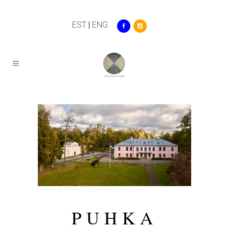
EST
|
ENG
PUHKA