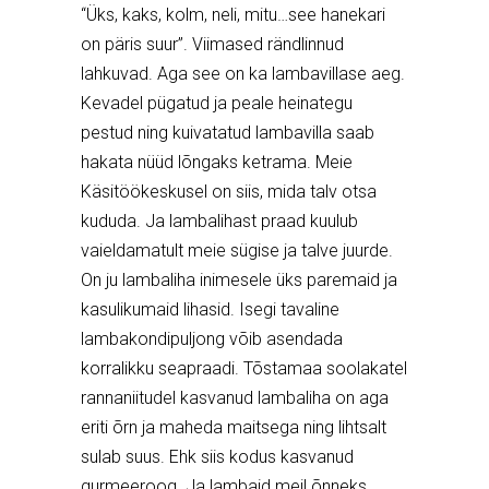
“Üks, kaks, kolm, neli, mitu…see hanekari
on päris suur”. Viimased rändlinnud
lahkuvad. Aga see on ka lambavillase aeg.
Kevadel pügatud ja peale heinategu
pestud ning kuivatatud lambavilla saab
hakata nüüd lõngaks ketrama. Meie
Käsitöökeskusel on siis, mida talv otsa
kududa. Ja lambalihast praad kuulub
vaieldamatult meie sügise ja talve juurde.
On ju lambaliha inimesele üks paremaid ja
kasulikumaid lihasid. Isegi tavaline
lambakondipuljong võib asendada
korralikku seapraadi. Tõstamaa soolakatel
rannaniitudel kasvanud lambaliha on aga
eriti õrn ja maheda maitsega ning lihtsalt
sulab suus. Ehk siis kodus kasvanud
gurmeeroog. Ja lambaid meil õnneks