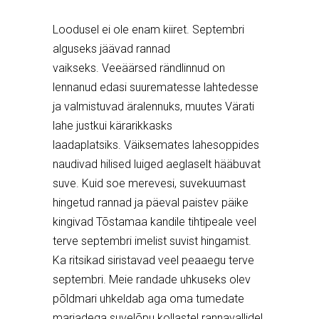
Loodusel ei ole enam kiiret. Septembri
alguseks jäävad rannad
vaikseks.
Veeäärsed rändlinnud on
lennanud edasi suurematesse lahtedesse
ja valmistuvad äralennuks, muutes Värati
lahe justkui kärarikkasks
laadaplatsiks.
V
äiksemates lahesoppides
naudivad hilised luiged aeglaselt hääbuvat
suve.
Kuid soe merevesi, suvekuumast
hingetud rannad ja päeval paistev päike
kingivad Tõstamaa kandile tihtipeale veel
terve septembri imelist suvist hingamist.
Ka ritsikad siristavad veel peaaegu terve
septembri.
Meie randade uhkuseks olev
põldmari uhkeldab aga oma tumedate
marjadega suvelõpu kollastel rannavallidel.