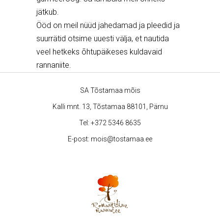
jätkub.
Ööd on meil nüüd jahedamad ja pleedid ja
suurrätid otsime uuesti välja, et nautida
veel hetkeks õhtupäikeses kuldavaid
rannaniite.
SA Tõstamaa mõis
Kalli mnt. 13, Tõstamaa 88101, Pärnu
Tel:
+372 5346 8635
E-post:
mois@tostamaa.ee