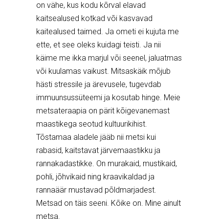
on vähe, kus kodu kõrval elavad
kaitsealused kotkad või kasvavad
kaitealused taimed. Ja ometi ei kujuta me
ette, et see oleks kuidagi teisti. Ja nii
käime me ikka marjul või seenel, jaluatmas
või kuulamas vaikust. Mitsaskäik mõjub
hästi stressile ja ärevusele, tugevdab
immuunsussüteemi ja kosutab hinge. Meie
metsateraapia on pärit kõigevanemast
maastikega seotud kultuurikihist.
Tõstamaa aladele jääb nii metsi kui
rabasid, kaitstavat järvemaastikku ja
rannakadastikke. On murakaid, mustikaid,
pohli, jõhvikaid ning kraavikaldad ja
rannaäär mustavad põldmarjadest.
Metsad on täis seeni. Kõike on.
Mine ainult
metsa.