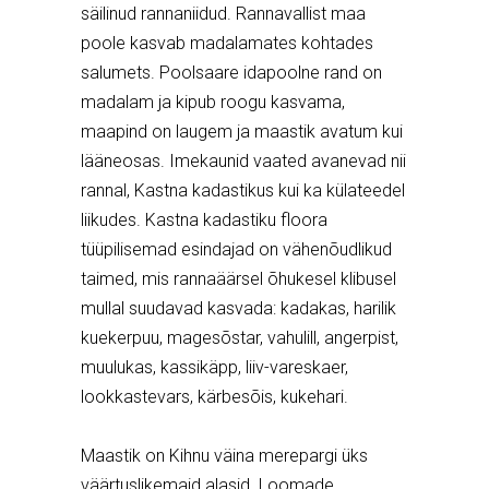
säilinud rannaniidud. Rannavallist maa
poole kasvab madalamates kohtades
salumets. Poolsaare idapoolne rand on
madalam ja kipub roogu kasvama,
maapind on laugem ja maastik avatum kui
lääneosas. Imekaunid vaated avanevad nii
rannal, Kastna kadastikus kui ka külateedel
liikudes. Kastna kadastiku floora
tüüpilisemad esindajad on vähenõudlikud
taimed, mis rannaäärsel õhukesel klibusel
mullal suudavad kasvada: kadakas, harilik
kuekerpuu, magesõstar, vahulill, angerpist,
muulukas, kassikäpp, liiv-vareskaer,
lookkastevars, kärbesõis, kukehari.
Maastik on Kihnu väina merepargi üks
väärtuslikemaid alasid. Loomade