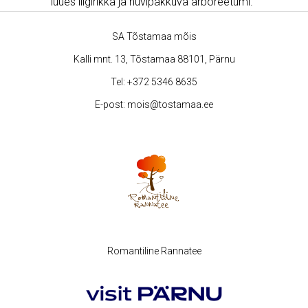
luues liigirikka ja huvipakkuva arboreetumi.
SA Tõstamaa mõis
Kalli mnt. 13, Tõstamaa 88101, Pärnu
Tel:
+372 5346 8635
E-post:
mois@tostamaa.ee
Romantiline Rannatee