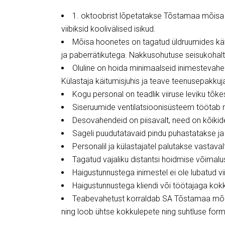
1. oktoobrist lõpetatakse Tõstamaa mõisa k
viibiksid koolivälised isikud.
Mõisa hoonetes on tagatud üldruumides käte
ja paberrätikutega.
Nakkusohutuse seisukohal
Oluline on hoida minimaalseid inimestevahel
Külastaja käitumisjuhis ja teave teenusepakku
Kogu personal on teadlik viiruse leviku tõke
Siseruumide ventilatsioonisüsteem töötab 
Desovahendeid on piisavalt, need on kõiki
Sageli puudutatavaid pindu puhastatakse ja 
Personalil ja külastajatel palutakse vastaval
Tagatud vajaliku distantsi hoidmise võimalu
Haigustunnustega inimestel ei ole lubatud v
Haigustunnustega kliendi või töötajaga ko
Teabevahetust korraldab SA Tõstamaa mõis
ning loob ühtse kokkulepete ning suhtluse form