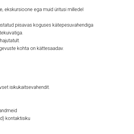
te,
ekskursioone ega muid üritusi milledel
ustatud piisavas koguses kätepesuvahendiga
tekuivatiga.
hajutatul
t.
tegevuste kohta on kättesaadav.
ivset isikukaitsevahendit.
kuandmeid
) kontaktisiku