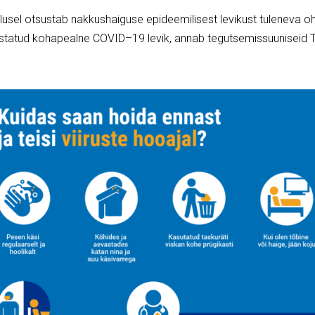
usel otsustab nakkushaiguse epideemilisest levikust
tuleneva o
statud kohapealne COVID
–
19 levik, ann
ab tegutsemissuuniseid T