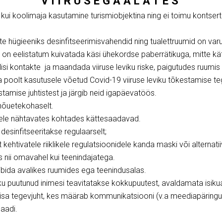
VIIRUSEGA
ALAT
ES
ui koolimaja kasutamine turismiobjektina ning ei toimu kontser
 hügieeniks desinfitseerimisvahendid ning tualettruumid
on var
t on
eelistatum kuivatada käsi ühekordse paberrätikuga, mitte kä
isi kontakte ja maandada viiruse leviku riske, paigutudes ruumis 
ja poolt kasutusele võetud Covid-19 viiruse leviku tõkestamise 
stamise juhtistest ja järgib neid igapäevatöös.
nõuetekohaselt.
dele nähtavates kohtades kättesaadavad.
desinfitseeritakse regulaarselt;
t kehtivatele riiklikele regulatsioonidele kanda maski või alternati
s nii omavahel kui teenindajatega.
iibida avalikes ruumides ega teenindusalas.
kku puutunud inimesi teavitatakse kokkupuutest, avaldamata isi
a tegevjuht, kes määrab kommunikatsiooni (v.a meediapäringud
aadi.