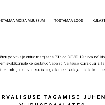
ÕSTAMAA MÕISA MUUSEUM
TÕSTAMAA LOOD
KÜLAS
Pärnu poolt välja antud märgisega “Siin on COVID-19 turvaline” ki
semisvaldkonnale kehtestatud
Vabariigi Valitsuse
korraldusi ja
Te
iseks infoga pidevalt kursis ning aitame külastajatel täita kohapea
RVALISUSE TAGAMISE JUHE