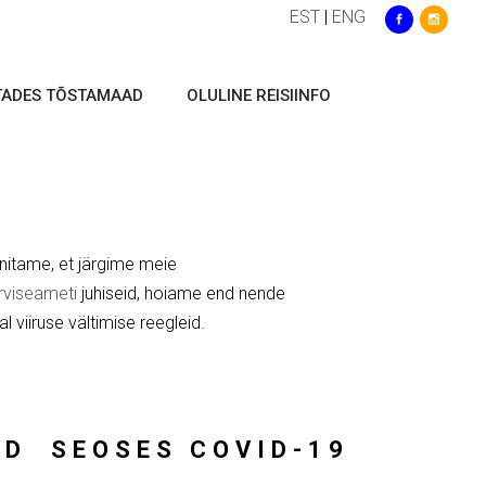
EST
|
ENG
TADES TÕSTAMAAD
OLULINE REISIINFO
nnitame, et järgime meie
rviseameti
juhiseid, hoiame end nende
l viiruse vältimise reegleid.
ND SEOSES COVID-19