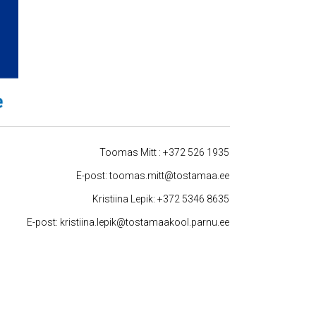
Toomas Mitt :
+372 526 1935
E-post:
toomas.mitt@tostamaa.ee
Kristiina Lepik:
+372 5346 8635
E-post:
kristiina.lepik@tostamaakool.parnu.ee