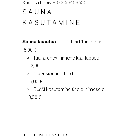
Kristiina Lepik
+372 53468635
SAUNA
KASUTAMINE
Sauna kasutus
1 tund 1 inimene
8,00 €
Iga järgnev inimene k.a. lapsed
2,00 €
1 pensionär 1 tund
6,00 €
Dušši kasutamine ühele inimesele
3,00 €