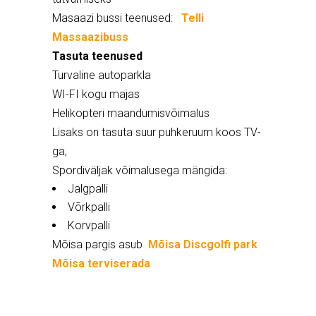
Masaazi bussi teenused:
Telli
Massaazibuss
Tasuta teenused
Turvaline autoparkla
WI-FI kogu majas
Helikopteri maandumisvõimalus
Lisaks on tasuta suur puhkeruum koos TV-
ga,
Spordiväljak võimalusega mängida:
Jalgpalli
Võrkpalli
Korvpalli
Mõisa pargis asub
Mõisa Discgolfi park
Mõisa terviserada