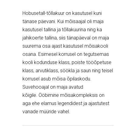
Hobusetall-tõllakuur on kasutusel kuni
tänase päevani. Kui mõisaajal oli maja
kasutusel tallina ja tõllakuurina ning ka
jahikoerte tallina, siis tänapäeval on maja
suurema osa ajast kasutusel mõisakooli
osana. Esimesel korrusel on tegutsemas
kooli kodunduse klass, poiste tööõpetuse
klass, arvutiklass, söökla ja saun ning teisel
korrusel asub mõisa õpilaskodu.
Suvehooajal on maja avatud
kõigile.
Ööbimine mõisakompleksis on
aga ehe elamus legendidest ja ajastutest
vanade müüride vahel.