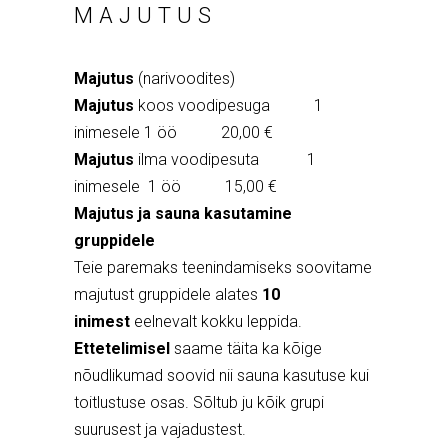
MAJUTUS
Majutus
(narivoodites)
Majutus
koos voodipesuga 1
inimesele 1 öö 20,00 €
Majutus
ilma voodipesuta 1
inimesele 1 öö 15,00 €
Majutus ja sauna kasutamine
gruppidele
Teie paremaks teenindamiseks soovitame
majutust gruppidele alates
10
inimest
eelnevalt kokku leppida.
Ettetelimisel
saame täita ka kõige
nõudlikumad soovid nii sauna kasutuse kui
toitlustuse osas. Sõltub ju kõik grupi
suurusest ja vajadustest.