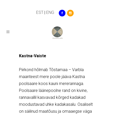
EST
|
ENG
Kastna-Vaiste
Piirkond hõlmab Tõstamaa – Varbla
maanteest mere poole jääva Kastna
poolsaare koos kauni mererannaga.
Poolsaare läänepoolne rand on kivine,
rannavallil kasvavad kõrged kadakad
moodustavad uhke kadakasalu. Osaliselt
on säilinud maatõusu ja omaaegse väga