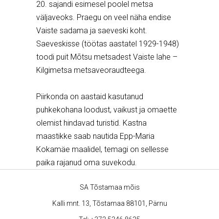
20. sajandi esimesel poolel metsa
väljaveoks. Praegu on veel näha endise
Vaiste sadama ja saeveski koht.
Saeveskisse (töötas aastatel 1929-1948)
toodi puit Mõtsu metsadest Vaiste lahe –
Kilgimetsa metsaveoraudteega.
Piirkonda on aastaid kasutanud
puhkekohana loodust, vaikust ja omaette
olemist hindavad turistid. Kastna
maastikke saab nautida Epp-Maria
Kokamäe maalidel, temagi on sellesse
paika rajanud oma suvekodu.
SA Tõstamaa mõis
Kalli mnt. 13, Tõstamaa 88101, Pärnu