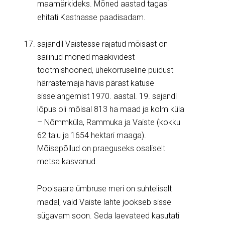
maamärkideks. Mõned aastad tagasi
ehitati Kastnasse paadisadam.
sajandil Vaistesse rajatud mõisast on
säilinud mõned maakividest
tootmishooned, ühekorruseline puidust
härrastemaja hävis pärast katuse
sisselangemist 1970. aastal. 19. sajandi
lõpus oli mõisal 813 ha maad ja kolm küla
– Nõmmküla, Rammuka ja Vaiste (kokku
62 talu ja 1654 hektari maaga).
Mõisapõllud on praeguseks osaliselt
metsa kasvanud.
Poolsaare ümbruse meri on suhteliselt
madal, vaid Vaiste lahte jookseb sisse
sügavam soon. Seda laevateed kasutati