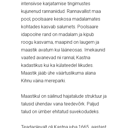
intensiivse karjatamise tingimustes
kujunenud rannaniidud. Rannavallist maa
pool, poolsaare keskosa madalamates
kohtades kasvab salumets. Poolsaare
idapoolne rand on madalam ja kipub
roogu kasvama, maapind on laugem ja
maastik avatum kui lääneosas. Imekaunid
vaated avanevad nii rannal, Kastna
kadastikus kui ka külateedel liikudes.
Maastik jääb ühe väärtuslikuma alana
Kihnu väina mereparki.
Maastikul on säilinud hajatalude struktuur ja
talusid ühendav vana teedevõrk. Paljud
talud on ümber ehitatud suvekodudeks.
Teadaolevalt oli Kastna juba 1665. aastast