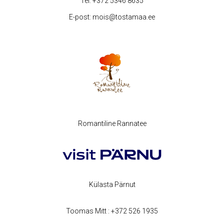
Tel:
+372 5346 8635
E-post:
mois@tostamaa.ee
Romantiline Rannatee
Külasta Pärnut
Toomas Mitt :
+372 526 1935