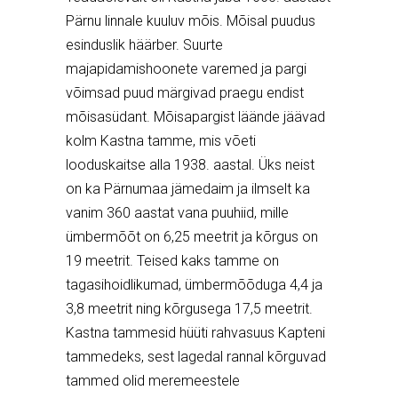
Pärnu linnale kuuluv mõis. Mõisal puudus
esinduslik häärber. Suurte
majapidamishoonete varemed ja pargi
võimsad puud märgivad praegu endist
mõisasüdant. Mõisapargist läände jäävad
kolm Kastna tamme, mis võeti
looduskaitse alla 1938. aastal. Üks neist
on ka Pärnumaa jämedaim ja ilmselt ka
vanim 360 aastat vana puuhiid, mille
ümbermõõt on 6,25 meetrit ja kõrgus on
19 meetrit. Teised kaks tamme on
tagasihoidlikumad, ümbermõõduga 4,4 ja
3,8 meetrit ning kõrgusega 17,5 meetrit.
Kastna tammesid hüüti rahvasuus Kapteni
tammedeks, sest lagedal rannal kõrguvad
tammed olid meremeestele