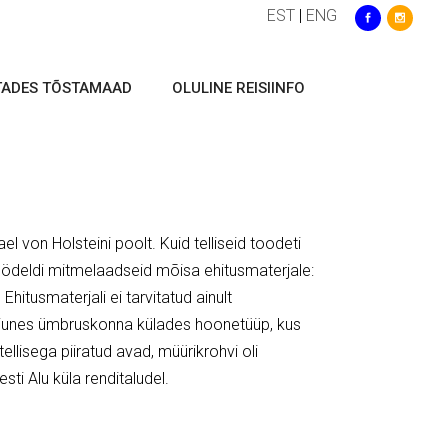
EST
|
ENG
TADES TÕSTAMAAD
OLULINE REISIINFO
el von Holsteini poolt. Kuid telliseid toodeti
öödeldi mitmelaadseid mõisa ehitusmaterjale:
. Ehitusmaterjali ei tarvitatud ainult
kujunes ümbruskonna külades hoonetüüp, kus
llisega piiratud avad, müürikrohvi oli
sti Alu küla renditaludel.