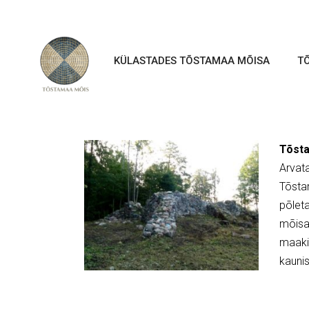
KÜLASTADES TÕSTAMAA MÕISA
T
Tõsta
Arvata
Tõsta
põletat
mõisa
maakiv
kaunis