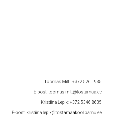
Toomas Mitt :
+372 526 1935
E-post:
toomas.mitt@tostamaa.ee
Kristiina Lepik:
+372 5346 8635
E-post:
kristiina.lepik@tostamaakool.parnu.ee