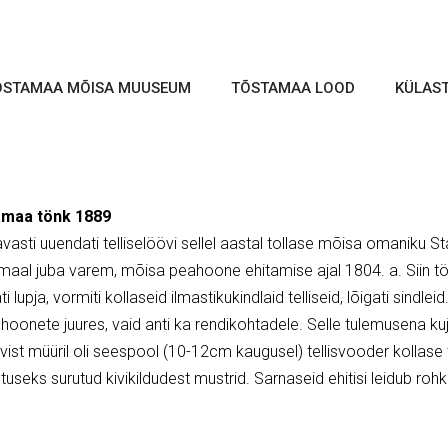
ÕSTAMAA MÕISA MUUSEUM
TÕSTAMAA LOOD
KÜLAS
maa tönk 1889
vasti uuendati telliselöövi sellel aastal tollase mõisa omaniku Sta
maal juba varem, mõisa peahoone ehitamise ajal 1804. a. Siin t
i lupja, vormiti kollaseid ilmastikukindlaid telliseid, lõigati sindleid
hoonete juures, vaid anti ka rendikohtadele. Selle tulemusena 
ist müüril oli seespool (10-12cm kaugusel) tellisvooder kollase te
tuseks surutud kivikildudest mustrid. Sarnaseid ehitisi leidub rohke