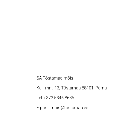
SA Tõstamaa mõis
Kalli mnt. 13, Tõstamaa 88101, Pärnu
Tel:
+372 5346 8635
E-post:
mois@tostamaa.ee