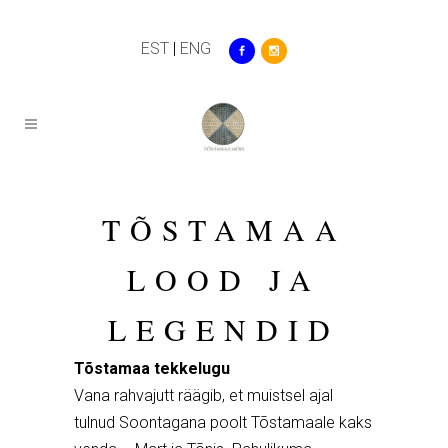
EST
|
ENG
TÕSTAMAA
LOOD JA
LEGENDID
Tõstamaa tekkelugu
Vana rahvajutt räägib, et muistsel ajal
tulnud Soontagana poolt Tõstamaale kaks