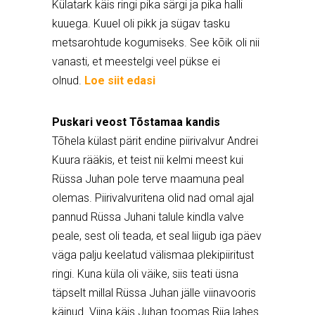
Külatark käis ringi pika särgi ja pika halli
kuuega. Kuuel oli pikk ja sügav tasku
metsarohtude kogumiseks. See kõik oli nii
vanasti, et meestelgi veel pükse ei
olnud.
Loe siit edasi
Puskari veost Tõstamaa kandis
Tõhela külast pärit endine piirivalvur Andrei
Kuura rääkis, et teist nii kelmi meest kui
Rüssa Juhan pole terve maamuna peal
olemas. Piirivalvuritena olid nad omal ajal
pannud Rüssa Juhani talule kindla valve
peale, sest oli teada, et seal liigub iga päev
väga palju keelatud välismaa plekipiiritust
ringi. Kuna küla oli väike, siis teati üsna
täpselt millal Rüssa Juhan jälle viinavooris
käinud. Viina käis Juhan toomas Riia lahes