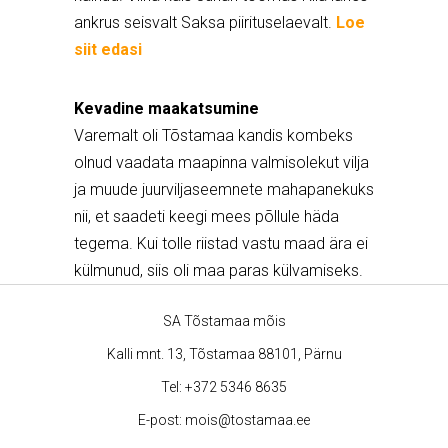
ankrus seisvalt Saksa piirituselaevalt.
Loe
siit edasi
Kevadine maakatsumine
Varemalt oli Tõstamaa kandis kombeks
olnud vaadata maapinna valmisolekut vilja
ja muude juurviljaseemnete mahapanekuks
nii, et saadeti keegi mees põllule häda
tegema. Kui tolle riistad vastu maad ära ei
külmunud, siis oli maa paras külvamiseks.
SA Tõstamaa mõis
Kalli mnt. 13, Tõstamaa 88101, Pärnu
Tel:
+372 5346 8635
E-post:
mois@tostamaa.ee