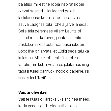
pajatusi, millest helilooja inspiratsiooni
olevat saanud. Üks legend pakub
laululoomise kohaks Tõstamaa vallas
asuva Laagitsa talu Tõhela järve lähedal.
Selle talu peremees Villem Laurits oli
tuntud muusikamees, juhatanud mitu
aastakümmet Tõstamaa pasunakoori.
Loogiline on arvata, et Lüdig seda talu ka
külastas. Mihkel oli seal külas olles
varahommikul järve ääres jalutamas ning
tagasi tulles pannudki noodid paberile. Nii
sündis laul “Koit”.
Vaiste ohvrikivi
Vaiste külas oli arstiks üks eriti hea mees,
keda vanapiigad koledasti vihkasid.