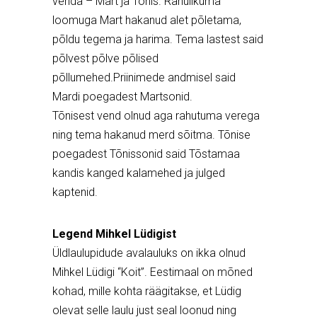
venda – Mart ja Tõnis. Rahulikuma
loomuga Mart hakanud alet põletama,
põldu tegema ja harima. Tema lastest said
põlvest põlve põlised
põllumehed.Priinimede andmisel said
Mardi poegadest Martsonid.
Tõnisest vend olnud aga rahutuma verega
ning tema hakanud merd sõitma. Tõnise
poegadest Tõnissonid said Tõstamaa
kandis kanged kalamehed ja julged
kaptenid.
Legend Mihkel Lüdigist
Üldlaulupidude avalauluks on ikka olnud
Mihkel Lüdigi “Koit”. Eestimaal on mõned
kohad, mille kohta räägitakse, et Lüdig
olevat selle laulu just seal loonud ning