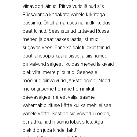
viinavoori läinud. Piirivalvurid läinud siis
Rüssaranda kadakate vahele kiikritega
passima. Õhtuhämaruses näinudki kuidas
paat tulnud. Sees istunud tuttavad Rüssa-
mehed ja paat raskes lastis, istunud
sügavas vees. Enne kaldaletulekut teinud
paat lahesopis kääru sisse ja siis näinud
piirivalvurid selgesti, kuidas mehed läikivaid
plekiviinu merre pildunud. Seepeale
mõelnud piirivalvurid „Ah-ste poisid! Need
me õngitseme homme hommikul
päevavalges merest välja, saame
vähemalt piirituse kätte kui ka mehi ei saa
vahele võtta. Sest poisid võivad ju öelda,
et nad käinud niisama lõbusõitus. Aga
plekid on juba kindel fakt!“