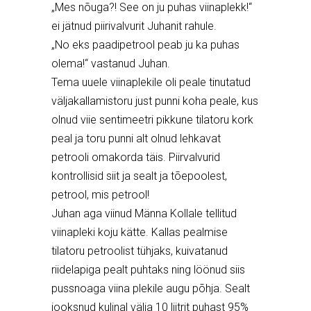
„Mes nõuga?! See on ju puhas viinaplekk!“
ei jätnud piirivalvurit Juhanit rahule.
„No eks paadipetrool peab ju ka puhas
olema!“ vastanud Juhan.
Tema uuele viinaplekile oli peale tinutatud
väljakallamistoru just punni koha peale, kus
olnud viie sentimeetri pikkune tilatoru kork
peal ja toru punni alt olnud lehkavat
petrooli omakorda täis. Piirvalvurid
kontrollisid siit ja sealt ja tõepoolest,
petrool, mis petrool!
Juhan aga viinud Männa Kollale tellitud
viinapleki koju kätte. Kallas pealmise
tilatoru petroolist tühjaks, kuivatanud
riidelapiga pealt puhtaks ning löönud siis
pussnoaga viina plekile augu põhja. Sealt
jooksnud kulinal välja 10 liitrit puhast 95%