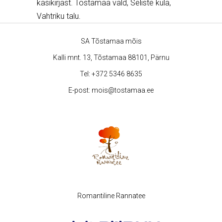
käsikirjast. Tõstamaa vald, Seliste küla,
Vahtriku talu.
SA Tõstamaa mõis
Kalli mnt. 13, Tõstamaa 88101, Pärnu
Tel:
+372 5346 8635
E-post:
mois@tostamaa.ee
Romantiline Rannatee