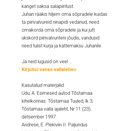
kanget saksa salapiiritust.
Juhan rääkis hiljem oma sõpradele kuidas
ta piirivalvureid ninapidi vedanud, need
omakorda oma sõpradele ja kui jutt
ükskord piirivalvuriteni jõudis, vandusid
need tulist kurja ja kättemaksu Juhanile.
Ja neid lugusid on veel …
Kirjutisi vanas vallalehes
Kasutatud materjalid:
Udu, A. Esimesed autod Tõstamaa
kihelkonnas. Tõstamaa Tuuled, lk 3,
Tõstamaa valla ajaleht, Nr 11 (23),
detsember 1997.
Andrese, E. Plekiviin II. Paljundus