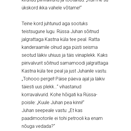
ükskord ikka vahele võtame!“
Teine kord juhtunud aga sootuks
teistsugune lugu. Rüssa Juhan sõitnud
jalgrattaga Kastna küla tee peal. Ratta
kanderaamile olnud aga püsti seisma
seotud läikiv uhiuus ja täis viinaplekk. Kaks
piirivalvurit sõitnud samamoodi jalgrattaga
Kastna küla tee peal ja just Juhanile vastu.
„Tohooo pergel! Päise päeva ajal ja läikiv
täiesti uus plekk…“ vihastanud
korravalvurid. Kohe hõigati ka Rüssa-
poisile: „Kuule Juhan pea kinni!“
Juhan seepeale vastu: „Et kas
paadimootorile ei tohi petrooli ka enam
nõuga vedada?“