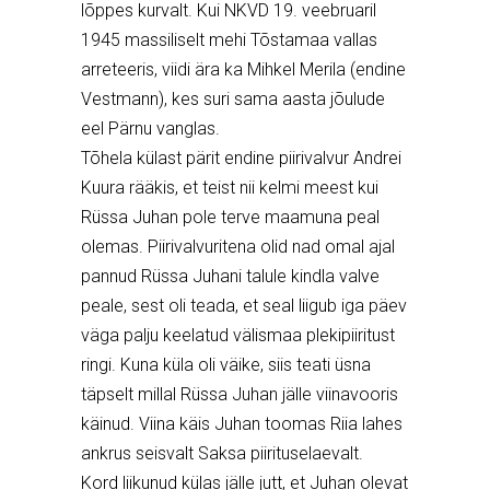
lõppes kurvalt. Kui NKVD 19. veebruaril
1945 massiliselt mehi Tõstamaa vallas
arreteeris, viidi ära ka Mihkel Merila (endine
Vestmann), kes suri sama aasta jõulude
eel Pärnu vanglas.
Tõhela külast pärit endine piirivalvur Andrei
Kuura rääkis, et teist nii kelmi meest kui
Rüssa Juhan pole terve maamuna peal
olemas. Piirivalvuritena olid nad omal ajal
pannud Rüssa Juhani talule kindla valve
peale, sest oli teada, et seal liigub iga päev
väga palju keelatud välismaa plekipiiritust
ringi. Kuna küla oli väike, siis teati üsna
täpselt millal Rüssa Juhan jälle viinavooris
käinud. Viina käis Juhan toomas Riia lahes
ankrus seisvalt Saksa piirituselaevalt.
Kord liikunud külas jälle jutt, et Juhan olevat