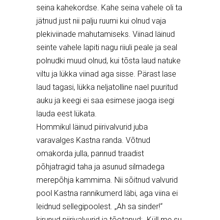
seina kahekordse. Kahe seina vahele oli ta
jätnud just nii palju ruumi kui olnud vaja
plekiviinade mahutamiseks. Viinad läinud
seinte vahele lapiti nagu riiuli peale ja seal
polnudki muud olnud, kui tõsta laud natuke
viltu ja lükka viinad aga sisse. Pärast lase
laud tagasi, lükka neljatolline nael puuritud
auku ja keegi ei saa esimese jaoga isegi
lauda eest lükata.
Hommikul läinud piirivalvurid juba
varavalges Kastna randa. Võtnud
omakorda julla, pannud traadist
põhjatragid taha ja asunud silmadega
merepõhja kammima. Nii sõitnud valvurid
pool Kastna rannikumerd läbi, aga viina ei
leidnud sellegipoolest. „Ah sa sinder!“
kirunud piirivalvurid ja tõotanud: „Küll me su