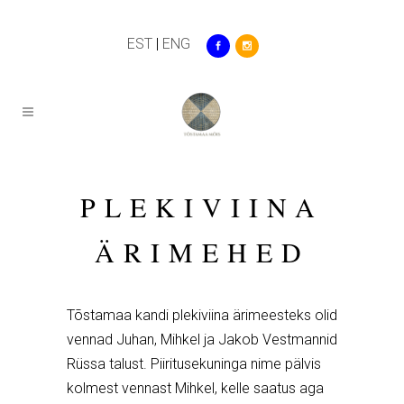
EST
|
ENG
PLEKIVIINA
ÄRIMEHED
Tõstamaa kandi plekiviina ärimeesteks olid
vennad Juhan, Mihkel ja Jakob Vestmannid
Rüssa talust. Piiritusekuninga nime pälvis
kolmest vennast Mihkel, kelle saatus aga