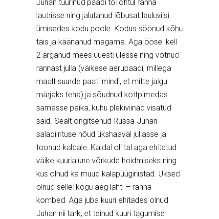
Juhan tüürinud paadi tol õhtul ranna
lautrisse ning jalutanud lõbusat lauluviisi
ümisedes kodu poole. Kodus söönud kõhu
täis ja käänanud magama. Aga öösel kell
2 ärganud mees uuesti ülesse ning võtnud
rannast julla (väikese aerupaadi, millega
maalt suurde paati mindi, et mitte jalgu
märjaks teha) ja sõudnud kottpimedas
samasse paika, kuhu plekiviinad visatud
said. Sealt õngitsenud Rüssa-Juhan
salapiirituse nõud ükshaaval jullasse ja
toonud kaldale. Kaldal oli tal aga ehitatud
väike kuurialune võrkude hoidmiseks ning
kus olnud ka muud kalapüügiriistad. Uksed
olnud sellel kogu aeg lahti – ranna
kombed. Aga juba kuuri ehitades olnud
Juhan nii tark, et teinud kuuri tagumise