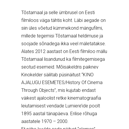
Tõstamaal ja selle ümbrusel on Eesti
filmiloos väga tähtis koht. Läbi aegade on
siin üles võetud kümmekond mängufilmi,
millede tegemisi Tõstamaal heldimuse ja
soojade sõnadega ikka veel mäletatakse.
Alates 2012 aastast on Eesti filmiloo mällu
Tõstamaal lisandunud ka filmitegemisega
seotud esemeid. Mõisakeldris paiknev
Kinokelder säilitab püsinäitust “KINO
AJALUGU ESEMETES/History Of Cinema
Through Objects”, mis kujutab endast
väikest ajaloolist retke kinematograafia
leiutamisest vendade Lumiere’ide poolt
1895 aastal tänapäeva. Erilise rõhuga
aastatele 1970 – 2000.