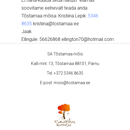
Et näha-kuulda seda näitust “elamas”
soovitame eelnevalt teada anda
Tõstamaa mõisa: Kristiina Lepik:
5346
8635
kristiina@tostamaa.ee
Jaak
Ellingule:
56626868
ellington70@hotmail.com
SA Tõstamaa mõis
Kalli mnt. 13, Tõstamaa 88101, Pärnu
Tel:
+372 5346 8635
E-post:
mois@tostamaa.ee