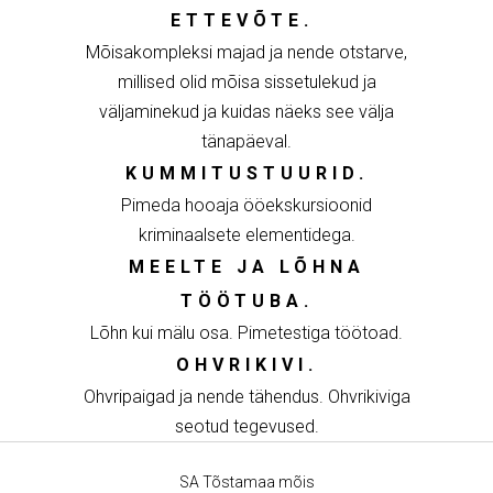
ETTEVÕTE.
Mõisakompleksi majad ja nende otstarve,
millised olid mõisa sissetulekud ja
väljaminekud ja kuidas näeks see välja
tänapäeval.
KUMMITUSTUURID
.
Pimeda hooaja ööekskursioonid
kriminaalsete elementidega.
MEELTE JA LÕHNA
TÖÖTUBA.
Lõhn kui mälu osa. Pimetestiga töötoad.
OHVRIKIVI.
Ohvripaigad ja nende tähendus. Ohvrikiviga
seotud tegevused.
SA Tõstamaa mõis