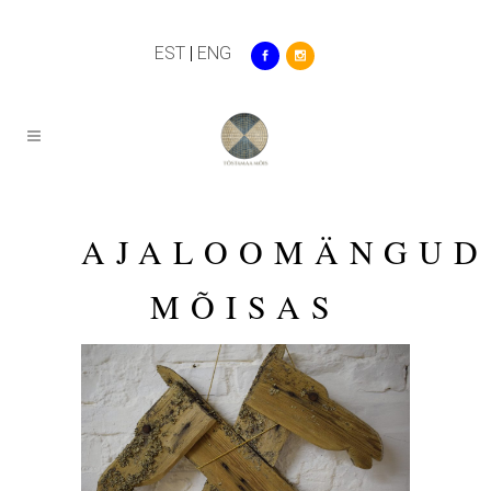
EST
|
ENG
AJALOOMÄNGUD
MÕISAS