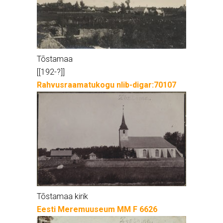
Tõstamaa
[[192-?]]
Rahvusraamatukogu nlib-digar:70107
Tõstamaa kirik
Eesti Meremuuseum MM F 6626