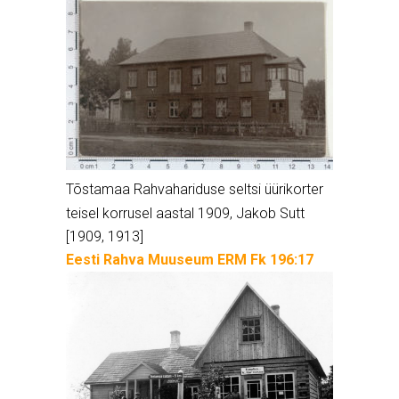
Tõstamaa Rahvahariduse seltsi üürikorter
teisel korrusel aastal 1909, Jakob Sutt
[1909, 1913]
Eesti Rahva Muuseum ERM Fk 196:17