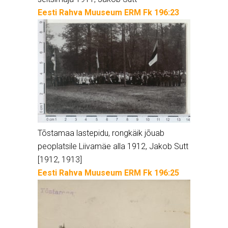
Eesti Rahva Muuseum ERM Fk 196:23
Tõstamaa lastepidu, rongkäik jõuab
peoplatsile Liivamäe alla 1912, Jakob Sutt
[1912, 1913]
Eesti Rahva Muuseum ERM Fk 196:25