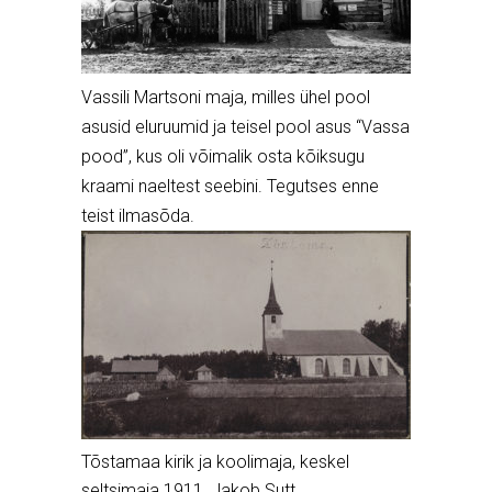
Vassili Martsoni maja, milles ühel pool
asusid eluruumid ja teisel pool asus “Vassa
pood”, kus oli võimalik osta kõiksugu
kraami naeltest seebini. Tegutses enne
teist ilmasõda.
Tõstamaa kirik ja koolimaja, keskel
seltsimaja 1911, Jakob Sutt