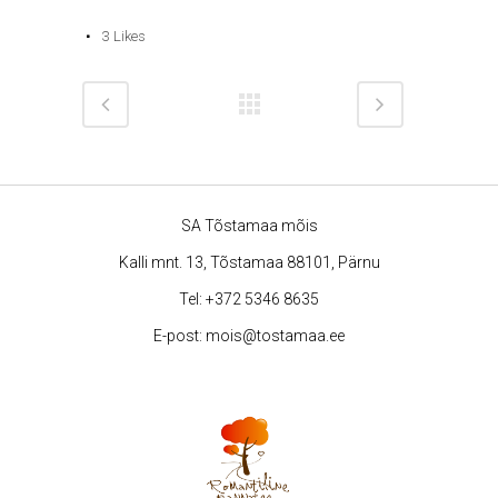
3
Likes
SA Tõstamaa mõis
Kalli mnt. 13, Tõstamaa 88101, Pärnu
Tel:
+372 5346 8635
E-post:
mois@tostamaa.ee