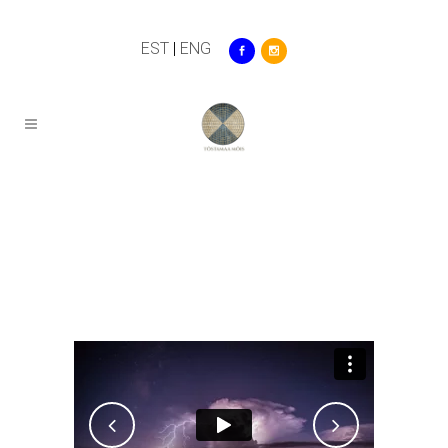
EST
|
ENG