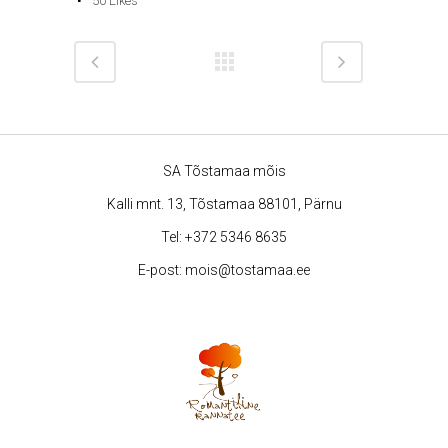
50
Likes
SA Tõstamaa mõis
Kalli mnt. 13, Tõstamaa 88101, Pärnu
Tel:
+372 5346 8635
E-post:
mois@tostamaa.ee