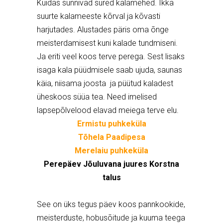
Kuidas sünnivad sured kalamehed. Ikka
suurte kalameeste kõrval ja kõvasti
harjutades. Alustades päris oma õnge
meisterdamisest kuni kalade tundmiseni.
Ja eriti veel koos terve perega. Sest lisaks
isaga kala püüdmisele saab ujuda, saunas
käia, niisama joosta ja püütud kaladest
üheskoos süüa tea. Need imelised
lapsepõlvelood elavad meiega terve elu.
Ermistu puhkeküla
Tõhela Paadipesa
Merelaiu puhkeküla
Perepäev Jõuluvana juures Korstna
talus
See on üks tegus päev koos pannkookide,
meisterduste, hobusõitude ja kuuma teega