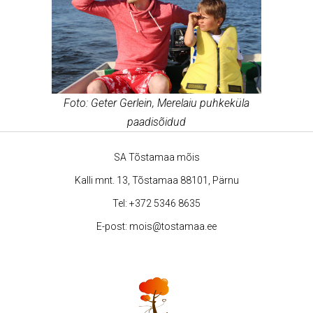
Foto: Geter Gerlein,
Merelaiu puhkeküla
paadisõidud
SA Tõstamaa mõis
Kalli mnt. 13, Tõstamaa 88101, Pärnu
Tel:
+372 5346 8635
E-post:
mois@tostamaa.ee