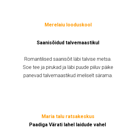
Merelaiu looduskool
Saanisõidud talvemaastikul
Romantilised saanisõit läbi talvise metsa.
Soe tee ja pirukad ja läbi puude piiluv päike
panevad talvemaastikud imeliselt särama.
Maria talu ratsakeskus
Paadiga Värati lahel laidude vahel