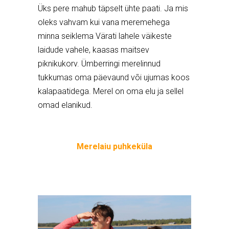
Üks pere mahub täpselt ühte paati. Ja mis
oleks vahvam kui vana meremehega
minna seiklema Värati lahele väikeste
laidude vahele, kaasas maitsev
piknikukorv. Ümberringi merelinnud
tukkumas oma päevaund või ujumas koos
kalapaatidega. Merel on oma elu ja sellel
omad elanikud.
Merelaiu puhkeküla