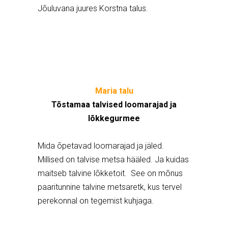
Jõuluvana juures Korstna talus.
Maria talu
Tõstamaa talvised loomarajad ja
lõkkegurmee
Mida õpetavad loomarajad ja jäled.
Millised on talvise metsa hääled. Ja kuidas
maitseb talvine lõkketoit. See on mõnus
paaritunnine talvine metsaretk, kus tervel
perekonnal on tegemist kuhjaga.